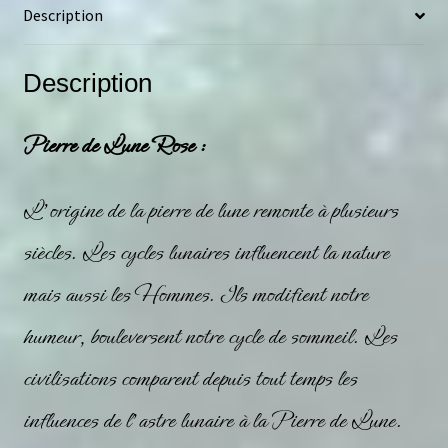
Description
Description
Pierre de Lune Rose :
L’origine de la pierre de
lune
remonte à plusieurs
siècles. Les cycles lunaires influencent la nature
mais aussi les Hommes. Ils modifient notre
humeur, bouleversent notre cycle de sommeil. Les
civilisations comparent depuis tout temps les
influences de l’astre lunaire à la Pierre de Lune.