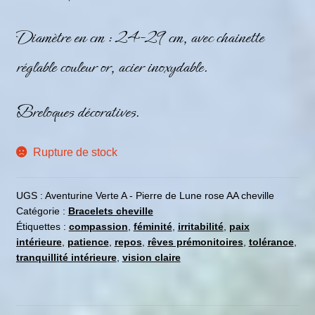
Diamè
tre en cm : 24-29 cm, avec chainette
réglable couleur or, acier inoxydable.
Breloques décoratives.
Rupture de stock
UGS :
Aventurine Verte A - Pierre de Lune rose AA cheville
Catégorie :
Bracelets cheville
Étiquettes :
compassion
,
féminité
,
irritabilité
,
paix
intérieure
,
patience
,
repos
,
rêves prémonitoires
,
tolérance
,
tranquillité intérieure
,
vision claire