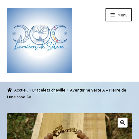
Menu
Boutique
Accueil
Bracelets cheville
Aventurine Verte A – Pierre de
Lune rose AA
Bracelets sur-mesure
Galets pouce anti-stress
Pendentifs sifflet et fioles