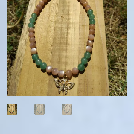
Mini géodes
Bougies lithothérapie
Packs
Carte Cadeau
Qui suis-je ?
Avis clients
Mon compte
Panier