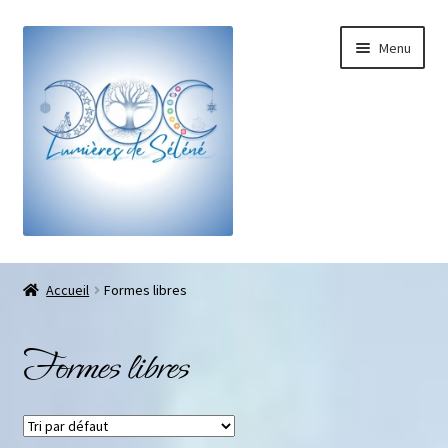
Menu
Boutique
Accueil
Formes libres
Pierres roulées
Formes libres
Pierres brutes
Galets