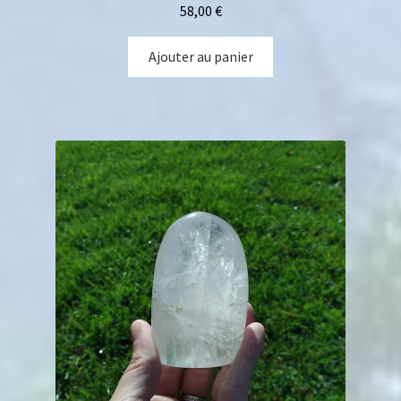
Bois fossile
58,00
€
Savons avec pierre
Ajouter au panier
Figurines
Sphères et Oeufs
Formes libres
Arbres 7 Chakras
Purification
Massage détente
Bracelets sur-mesure