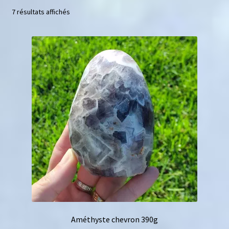
7 résultats affichés
Bracelets enfant
Bracelets femme
Bracelets homme
Bracelets Shamballa
Bracelets cheville
Pendentifs
Portes pierres en macramé
Plaque de rechargement
Améthyste chevron 390g