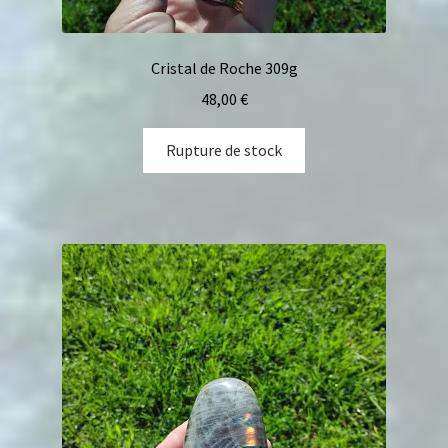
Galets pouce anti-stress
Cristal de Roche 309g
Pendentifs sifflet et fioles
48,00
€
Mini géodes
Rupture de stock
Bougies lithothérapie
Packs
Carte Cadeau
Qui suis-je ?
Avis clients