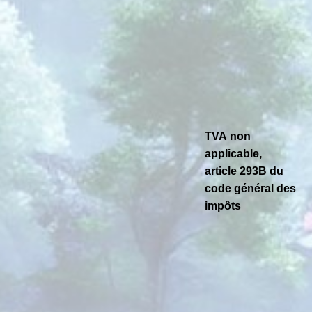
Mini géodes
Bougies lithothérapie
Packs
Carte Cadeau
TVA non
applicable,
Qui suis-je ?
article 293B du
code général des
Avis clients
impôts
Mon compte
Panier