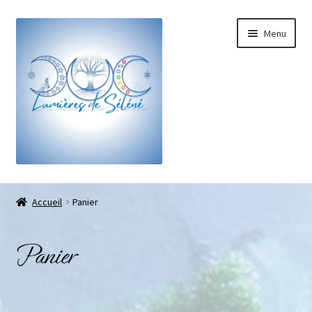
Menu
Boutique
Accueil
Panier
Bracelets sur-mesure
Panier
Galets pouce anti-stress
Pendentifs sifflet et fioles