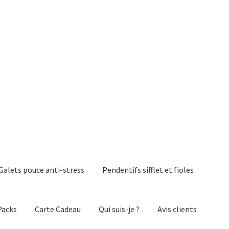
Galets pouce anti-stress
Pendentifs sifflet et fioles
Packs
Carte Cadeau
Qui suis-je ?
Avis clients