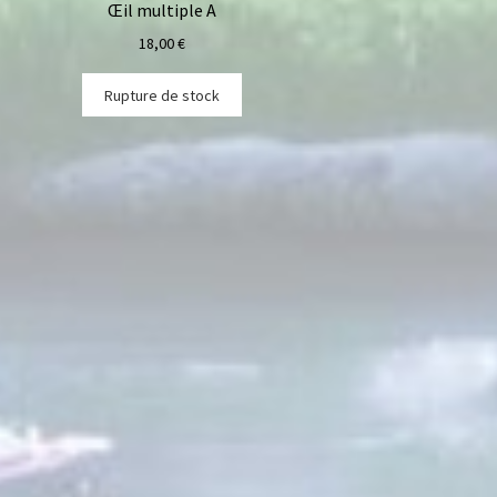
Œil multiple A
18,00
€
Rupture de stock