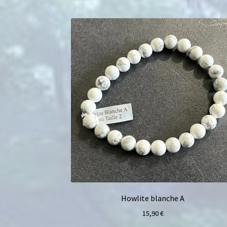
Howlite blanche A
15,90
€