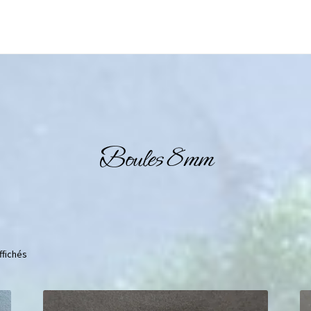
Boules 8mm
ffichés