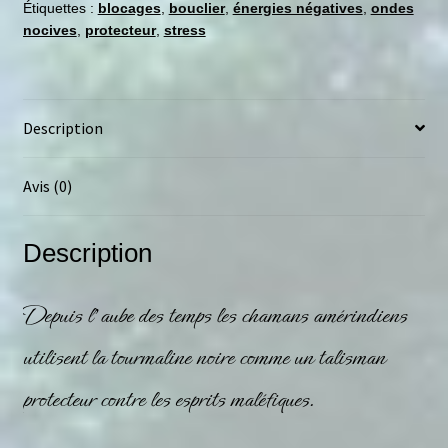
Étiquettes :
blocages
,
bouclier
,
énergies négatives
,
ondes
nocives
,
protecteur
,
stress
Description
Avis (0)
Description
Depuis l’aube des temps les chamans amérindiens
utilisent la
tourmaline noire
comme un talisman
protecteur contre les esprits maléfiques.