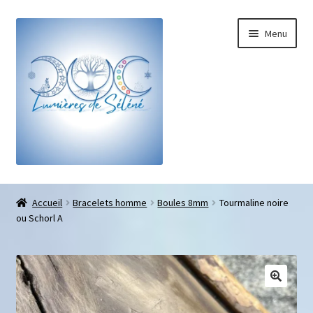
Menu
Boutique
Accueil
Bracelets homme
Boules 8mm
Tourmaline noire
ou Schorl A
Bracelets sur-mesure
Galets pouce anti-stress
Pendentifs sifflet et fioles