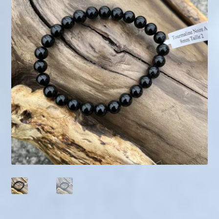
Mini géodes
Bougies lithothérapie
Packs
Carte Cadeau
Qui suis-je ?
Avis clients
Mon compte
Panier