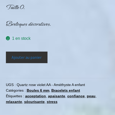
Taille 0.
Breloques décoratives.
1 en stock
Ajouter au panier
UGS :
Quartz rose violet AA - Améthyste A enfant
Catégories :
Boules 6 mm
,
Bracelets enfant
Étiquettes :
acceptation
,
apaisante
,
confiance
,
peau
,
relaxante
,
sécurisante
,
stress