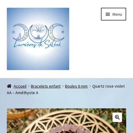
Menu
Boutique
Accueil
Bracelets enfant
Boules 6 mm
Quartz rose violet
AA – Améthyste A
Bracelets sur-mesure
Galets pouce anti-stress
Pendentifs sifflet et fioles