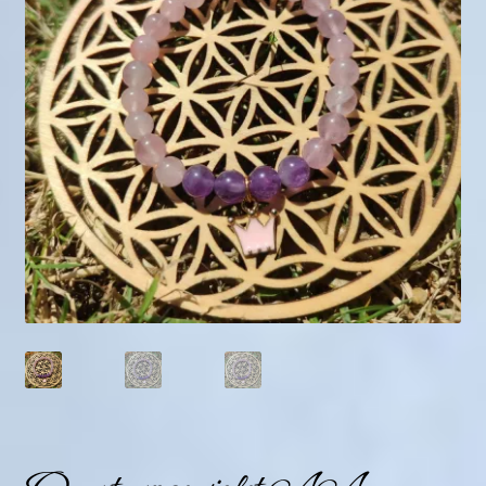
Mini géodes
Bougies lithothérapie
Packs
Carte Cadeau
Qui suis-je ?
Avis clients
Mon compte
Panier