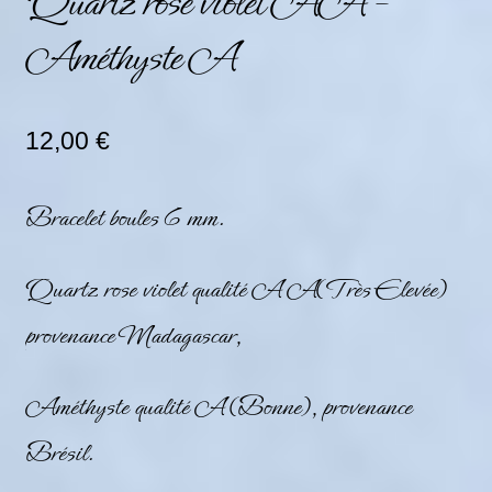
Quartz rose violet AA –
Améthyste A
12,00
€
Bracelet boules 6 mm.
Quartz rose violet qualité A A(Très Elevée)
provenance Madagascar,
Améthyste qualité A (Bonne), provenance
Brésil.