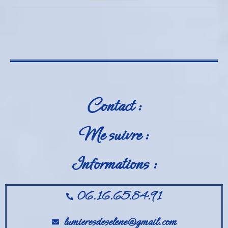
Contact :
Me suivre :
Informations :
06.16.65.84.91
lumieresdeselene@gmail.com