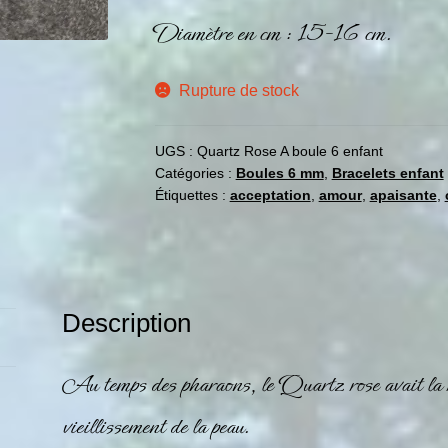
Diamètre en cm : 15-16 cm.
Rupture de stock
UGS :
Quartz Rose A boule 6 enfant
Catégories :
Boules 6 mm
,
Bracelets enfant
Étiquettes :
acceptation
,
amour
,
apaisante
,
Description
Au temps des pharaons, le
Quartz rose
avait la 
vieillissement de la peau.