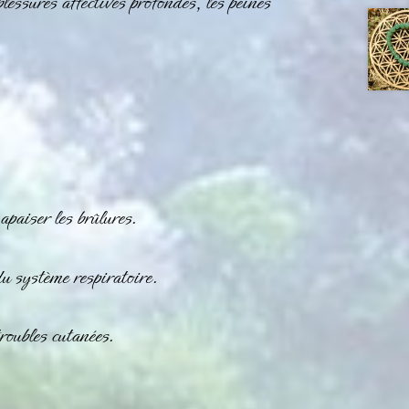
essures affectives profondes, les peines
apaiser les brûlures.
du système respiratoire.
roubles cutanées.