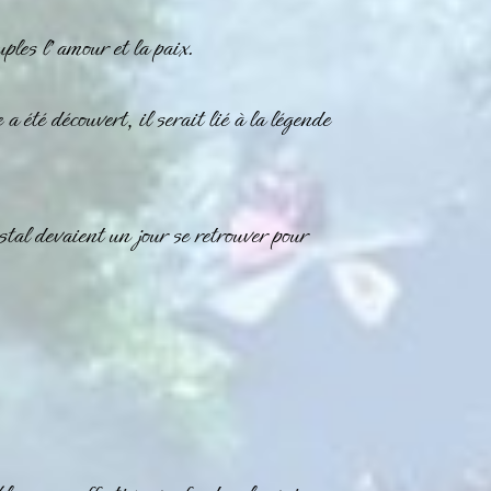
les l’amour et la paix.
té découvert, il serait lié à la légende
al devaient un jour se retrouver pour