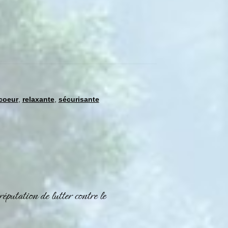
coeur
,
relaxante
,
sécurisante
réputation de lutter contre le