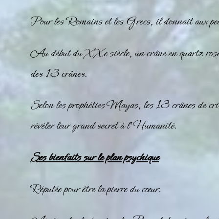
Pour les Romains et les Grecs, il donnait aux peup
Au début du XXe siècle, un crâne en quartz rose a é
des 13 crânes.
Selon les prophéties Mayas, les 13 crânes de crist
révéler leur grand secret à l’Humanité.
Ses bienfaits sur le plan psychique
Réputée pour être la pierre du cœur.