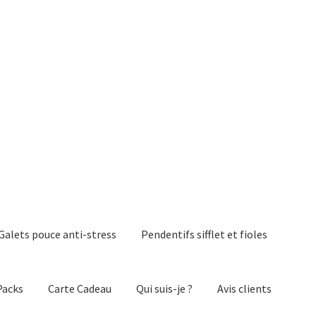
Galets pouce anti-stress
Pendentifs sifflet et fioles
Packs
Carte Cadeau
Qui suis-je ?
Avis clients