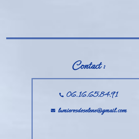
Contact :
06.16.65.84.91
lumieresdeselene@gmail.com