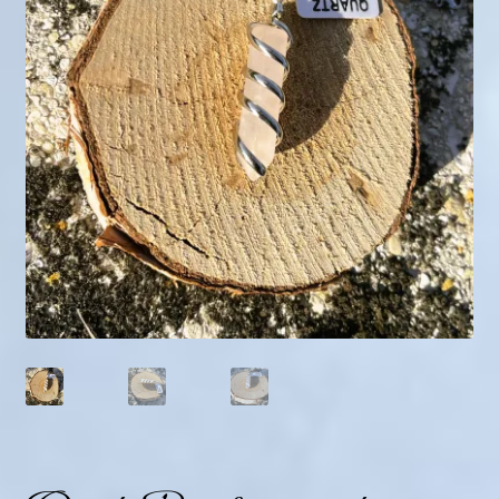
Mini géodes
Bougies lithothérapie
Packs
Carte Cadeau
Qui suis-je ?
Avis clients
Mon compte
Panier