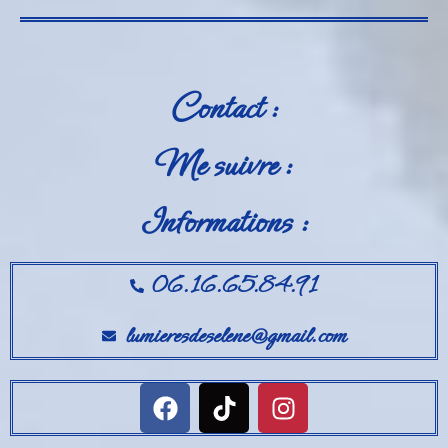
Contact :
Me suivre :
Informations :
06.16.65.84.91
lumieresdeselene@gmail.com