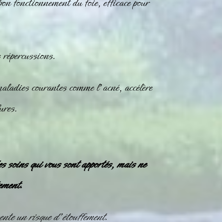
 bon fonctionnement du foie, efficace pour
s répercussions.
maladies courantes comme l’acné, accélère
ures.
es soins qui vous sont apportés, mais ne
ement.
nte un risque d’étouffement.