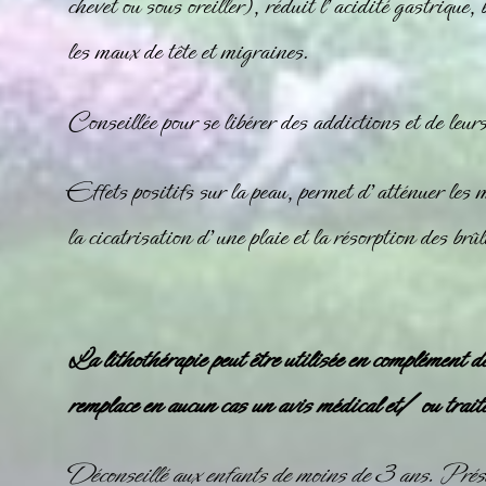
chevet ou sous oreiller), réduit l’acidité gastrique,
les maux de tête et migraines.
Conseillée pour se libérer des addictions et de leur
Effets positifs sur la peau, permet d’atténuer les 
la cicatrisation d’une plaie et la résorption des brûl
La lithothérapie peut être utilisée en complément d
remplace en aucun cas un avis médical et/ ou trait
Déconseillé aux enfants de moins de 3 ans. Prése