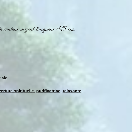
le couleur argent longueur 45 cm.
 vie
erture spirituelle
,
purificatrice
,
relaxante
,