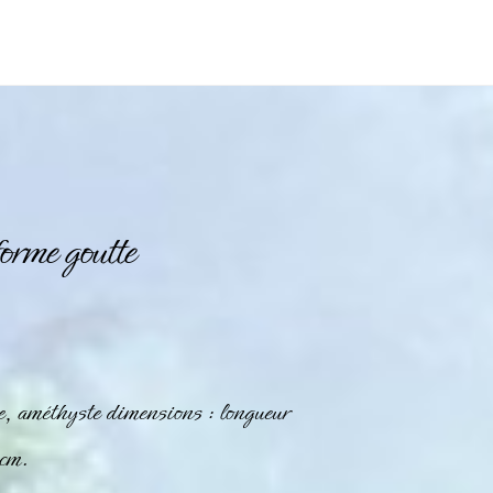
orme goutte
te, améthyste dimensions : longueur
 cm.