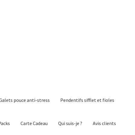
Galets pouce anti-stress
Pendentifs sifflet et fioles
Packs
Carte Cadeau
Qui suis-je ?
Avis clients