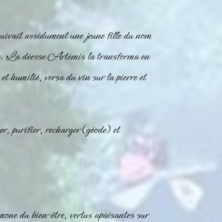
uivait assidument une jeune fille du nom
te. La déesse Artémis la transforma en
et humilié, versa du vin sur la pierre et
er, purifier, recharger (géode) et
one du bien-être, vertus apaisantes sur