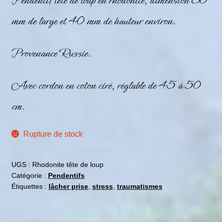
Pendentif tête de loup en rhodonite, dimension 30
mm de large et 40 mm de hauteur environ.
Provenance Russie.
Avec cordon en coton ciré, réglable de 45 à 50
cm.
Rupture de stock
UGS :
Rhodonite tête de loup
Catégorie :
Pendentifs
Étiquettes :
lâcher prise
,
stress
,
traumatismes