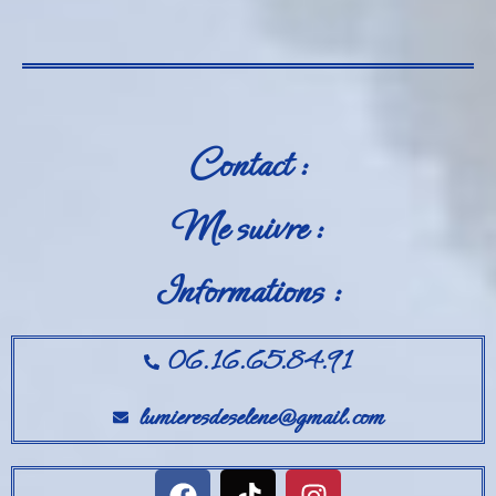
Contact :
Me suivre :
Informations :
06.16.65.84.91
lumieresdeselene@gmail.com