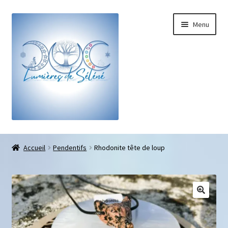
Menu
Boutique
Accueil
Pendentifs
Rhodonite tête de loup
Bracelets sur-mesure
Galets pouce anti-stress
Pendentifs sifflet et fioles