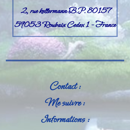
2, rue kellermann B.P. 80157
59053 Roubaix Cedex 1 – France
Contact :
Me suivre :
Informations :