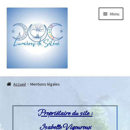
Menu
Boutique
Accueil
Mentions légales
Bracelets sur-mesure
Galets pouce anti-stress
Propriétaire du site :
Pendentifs sifflet et fioles
Isabelle Vigouroux