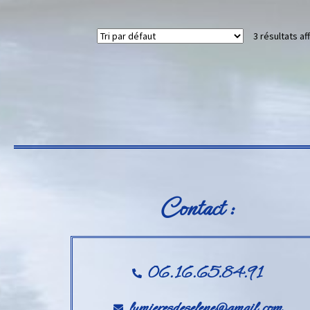
3 résultats af
Contact :
06.16.65.84.91
lumieresdeselene@gmail.com