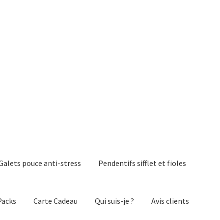
Galets pouce anti-stress
Pendentifs sifflet et fioles
Packs
Carte Cadeau
Qui suis-je ?
Avis clients