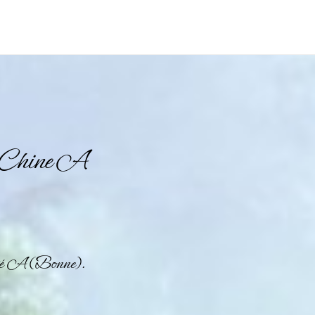
e Chine A
ité A (Bonne).