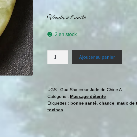
Vendu à l’unité.
2 en stock
Ajouter au panier
UGS :
Gua Sha cœur Jade de Chine A
Catégorie :
Massage détente
Étiquettes :
bonne santé
,
chance
,
maux de t
toxines