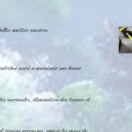
elles amitiés sincères.
contribue ainsi à maintenir une bonne
es surrénales, élimination des toxines et
d’origine nerveuses, apaise les maux de