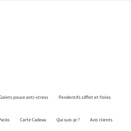
Galets pouce anti-stress
Pendentifs sifflet et fioles
Packs
Carte Cadeau
Qui suis-je ?
Avis clients