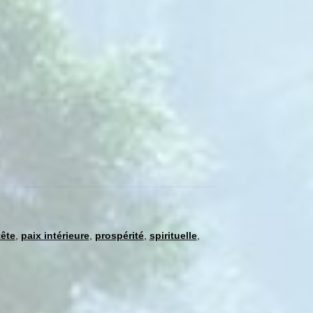
ête
,
paix intérieure
,
prospérité
,
spirituelle
,