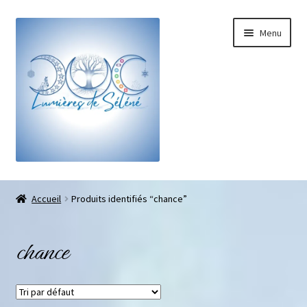
Menu
Boutique
Accueil
Produits identifiés “chance”
Bracelets sur-mesure
chance
Galets pouce anti-stress
Pendentifs sifflet et fioles