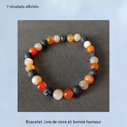
7 résultats affichés
Mini géodes
Bougies lithothérapie
Packs
Carte Cadeau
Qui suis-je ?
Avis clients
Mon compte
Panier
Bracelet Joie de vivre et bonne humeur