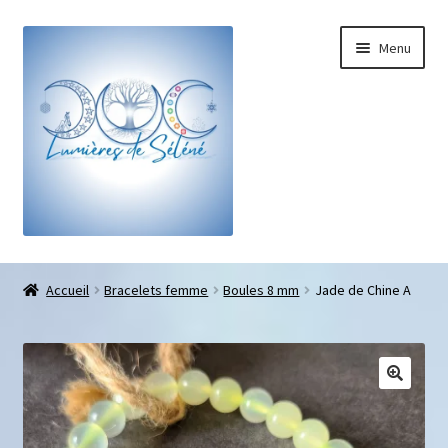
Menu
Boutique
Accueil
Bracelets femme
Boules 8 mm
Jade de Chine A
Bracelets sur-mesure
Galets pouce anti-stress
Pendentifs sifflet et fioles