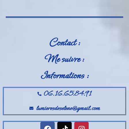
Contact :
Me suivre :
Informations :
06.16.65.84.91
lumieresdeselene@gmail.com