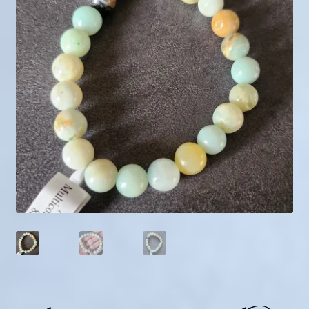
Mini géodes
Bougies lithothérapie
Packs
Carte Cadeau
Qui suis-je ?
Avis clients
Mon compte
Panier