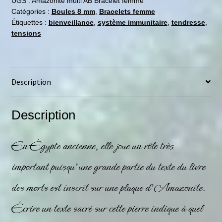
UGS :
Amazonite multi AB Bracelet femme
Catégories :
Boules 8 mm
,
Bracelets femme
Étiquettes :
bienveillance
,
système immunitaire
,
tendresse
,
tensions
Description
Description
En Égypte ancienne, elle joue un rôle très
important puisqu’une grande partie du texte du livre
des morts est inscrit sur une plaque d’
Amazonite
.
Écrire un texte sacré sur cette pierre indique à quel