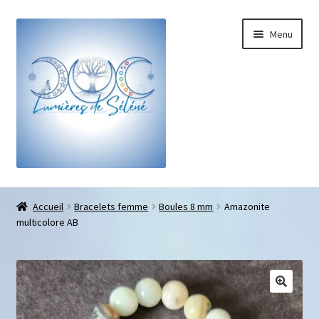
Menu
Boutique
Accueil
Bracelets femme
Boules 8 mm
Amazonite
multicolore AB
Bracelets sur-mesure
Galets pouce anti-stress
Pendentifs sifflet et fioles