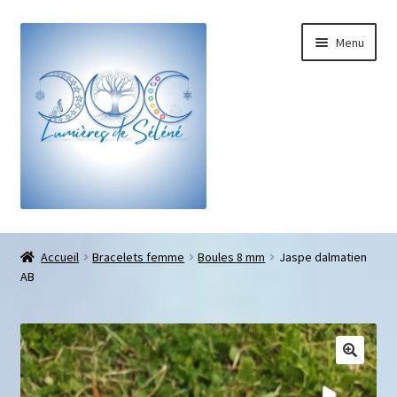
Menu
Boutique
Accueil
Bracelets femme
Boules 8 mm
Jaspe dalmatien
AB
Bracelets sur-mesure
Galets pouce anti-stress
Pendentifs sifflet et fioles