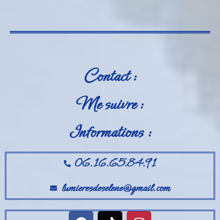
Contact :
Me suivre :
Informations :
06.16.65.84.91
lumieresdeselene@gmail.com