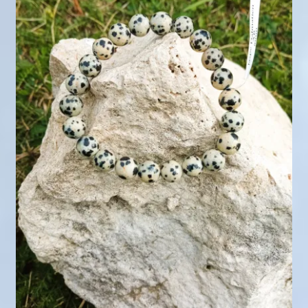
Mini géodes
Bougies lithothérapie
Packs
Carte Cadeau
Qui suis-je ?
Avis clients
Mon compte
Panier