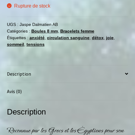
Rupture de stock
UGS :
Jaspe Dalmatien AB
Catégories :
Boules 8 mm
,
Bracelets femme
Étiquettes :
anxiété
,
circulation sanguine
,
détox
,
joie
,
sommeil
,
tensions
Description
Avis (0)
Description
Reconnue par les Grecs et les Égyptiens pour son