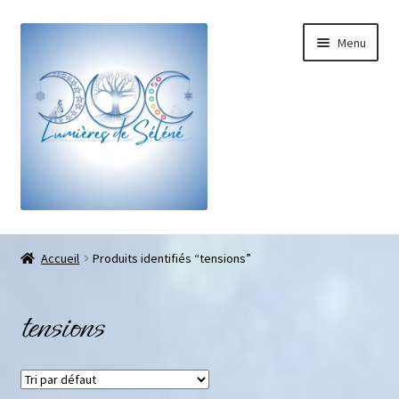
Menu
Boutique
Accueil
Produits identifiés “tensions”
Bracelets sur-mesure
tensions
Galets pouce anti-stress
Pendentifs sifflet et fioles