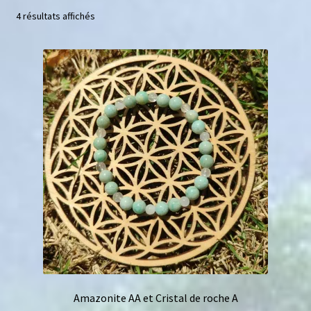
4 résultats affichés
Mini géodes
Bougies lithothérapie
Packs
Carte Cadeau
Qui suis-je ?
Avis clients
Mon compte
Panier
Amazonite AA et Cristal de roche A