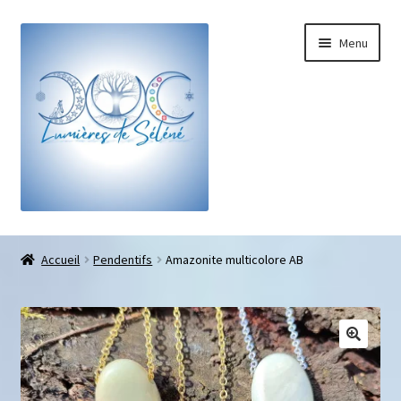
Menu
Boutique
Accueil
Pendentifs
Amazonite multicolore AB
Bracelets sur-mesure
Galets pouce anti-stress
Pendentifs sifflet et fioles