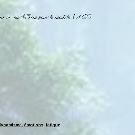
leur or en 45cm pour le modèle 1 et 60
dynamisme
,
émotions
,
fatique