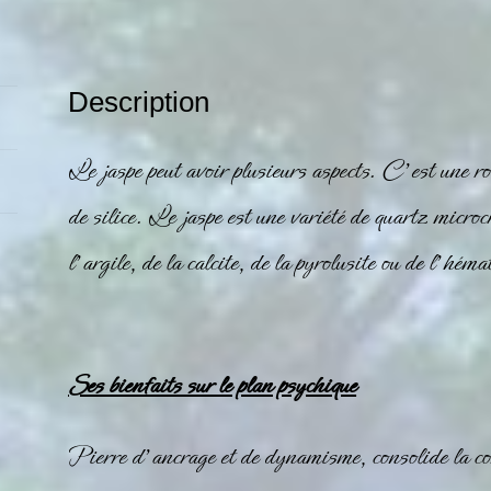
Description
Le
jaspe
peut avoir plusieurs aspects. C’est une 
de silice. Le
jaspe
est une variété de quartz microcr
l’argile, de la
calcite
, de la pyrolusite ou de l’
hémat
Ses bienfaits sur le plan psychique
Pierre d’ancrage et de dynamisme, consolide la con