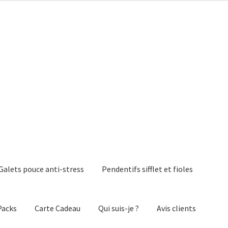
Galets pouce anti-stress
Pendentifs sifflet et fioles
Packs
Carte Cadeau
Qui suis-je ?
Avis clients