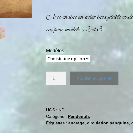
Avec chaine en acier inoxydable cou
cm pour modèle s 2 et 3.
Modèles
Ajouter au panier
UGS :
ND
Catégorie :
Pendentifs
Étiquettes :
ancrage
,
circulation sanguine
,