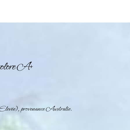
olore A+
(Elevée), provenance Australie.