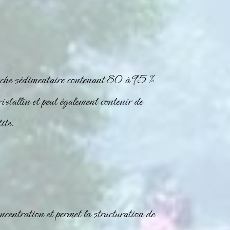
roche sédimentaire contenant 80 à 95 %
istallin et peut également contenir de
ite
.
centration et permet la structuration de