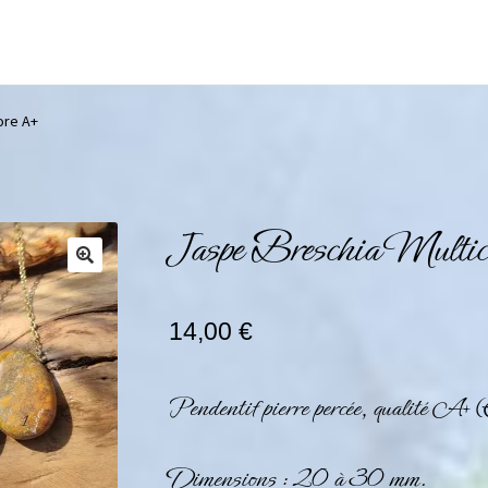
ore A+
Jaspe Breschia Multic
14,00
€
Pendentif pierre percée, qualité A+ 
Dimensions : 20 à 30 mm.