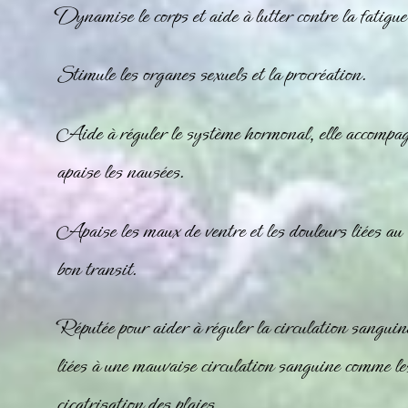
Dynamise le corps et aide à lutter contre la fatigue 
Stimule les organes sexuels et la procréation.
Aide à réguler le système hormonal, elle accompag
apaise les nausées.
Apaise les maux de ventre et les douleurs liées au f
bon transit.
Réputée pour aider à réguler la circulation sanguin
liées à une mauvaise circulation sanguine comme les
cicatrisation des plaies.