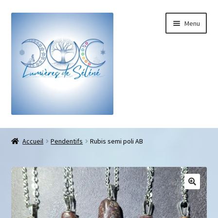
Menu
Boutique
Accueil
Pendentifs
Rubis semi poli AB
Bracelets sur-mesure
Galets pouce anti-stress
Pendentifs sifflet et fioles