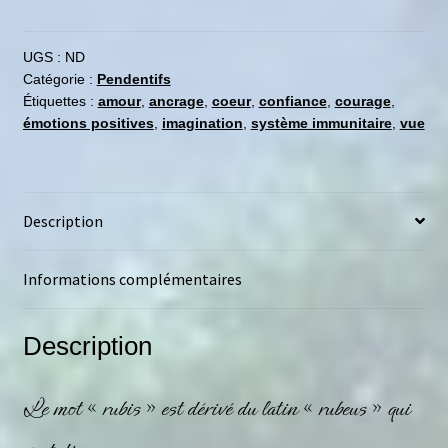
UGS :
ND
Catégorie :
Pendentifs
Étiquettes :
amour
,
ancrage
,
coeur
,
confiance
,
courage
,
émotions positives
,
imagination
,
système immunitaire
,
vue
Description
Informations complémentaires
Description
Le mot « rubis » est dérivé du latin « rubeus » qui