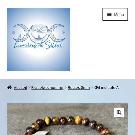
Menu
Boutique
Accueil
Bracelets homme
Boules 8mm
Œil multiple A
Bracelets sur-mesure
Galets pouce anti-stress
Pendentifs sifflet et fioles