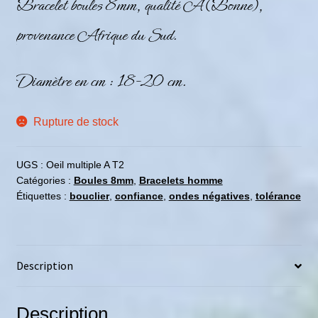
Bracelet boules 8mm, qualité A (Bonne),
provenance Afrique du Sud.
Diamètre en cm : 18-20 cm.
Rupture de stock
UGS :
Oeil multiple A T2
Catégories :
Boules 8mm
,
Bracelets homme
Étiquettes :
bouclier
,
confiance
,
ondes négatives
,
tolérance
Description
Description