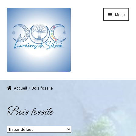
Menu
Boutique
Accueil
Bois fossile
Pierres roulées
Bois fossile
Pierres brutes
Galets