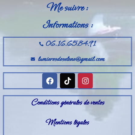
Me suivre :
Galets pouce anti-stress
Informations :
Pendentifs sifflet et fioles
Mini géodes
06.16.65.84.91
lumieresdeselene@gmail.com
Bougies lithothérapie
Packs
Carte Cadeau
Conditions générales de ventes
Qui suis-je ?
Mentions légales
Avis clients