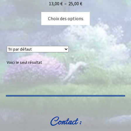
Bois fossile
13,00
€
–
25,00
€
Savons avec pierre
Choix des options
Figurines
Sphères et Oeufs
Formes libres
Voici le seul résultat
Arbres 7 Chakras
Purification
Massage détente
Contact :
Bracelets sur-mesure