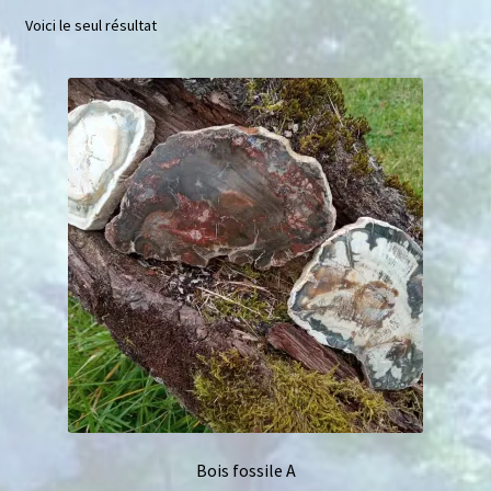
Voici le seul résultat
Bracelets enfant
Bracelets femme
Bracelets homme
Bracelets Shamballa
Bracelets cheville
Pendentifs
Portes pierres en macramé
Plaque de rechargement
Bois fossile A