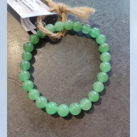
Mini géodes
Bougies lithothérapie
Packs
Carte Cadeau
Qui suis-je ?
Avis clients
Mon compte
Panier