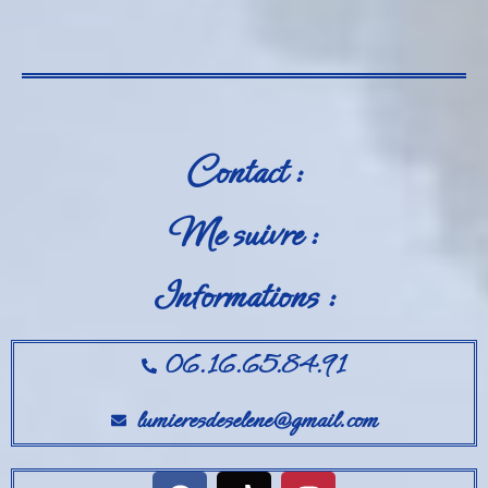
Contact :
Me suivre :
Informations :
06.16.65.84.91
lumieresdeselene@gmail.com