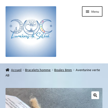
Menu
Boutique
Accueil
Bracelets homme
Boules 8mm
Aventurine verte
AB
Bracelets sur-mesure
Galets pouce anti-stress
Pendentifs sifflet et fioles