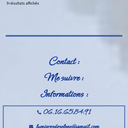
9 résultats affichés
Contact :
Me suivre :
Informations :
06.16.65.84.91
lumieresdeselene@gmail.com