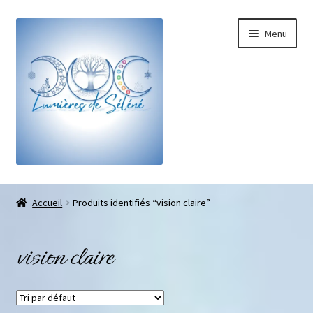
Menu
Boutique
Accueil
Produits identifiés “vision claire”
Bracelets sur-mesure
vision claire
Galets pouce anti-stress
Pendentifs sifflet et fioles