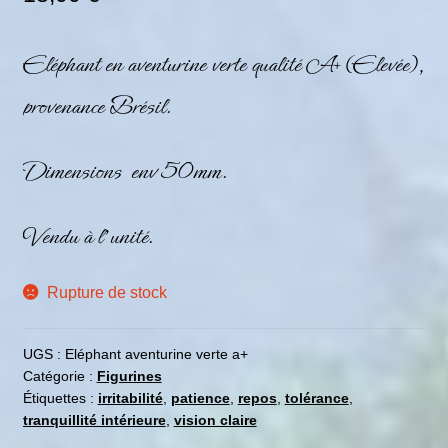
Eléphant en
aventurine verte
qualité A+ (Elevée),
provenance Brésil.
Dimensions env 50mm.
Vendu à l’unité.
Rupture de stock
UGS :
Eléphant aventurine verte a+
Catégorie :
Figurines
Étiquettes :
irritabilité
,
patience
,
repos
,
tolérance
,
tranquillité intérieure
,
vision claire