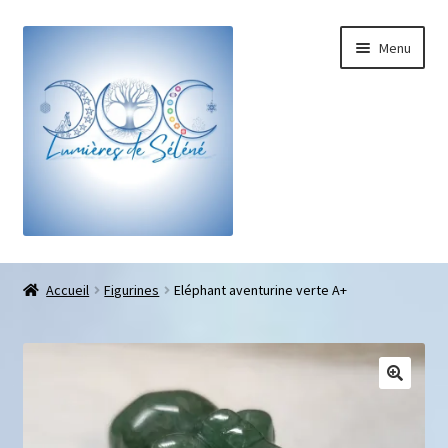
Menu
Boutique
Accueil
Figurines
Eléphant aventurine verte A+
Bracelets sur-mesure
Galets pouce anti-stress
Pendentifs sifflet et fioles