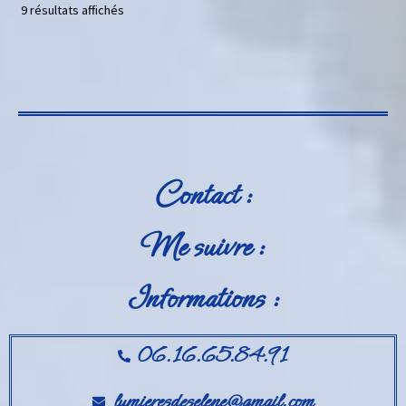
9 résultats affichés
Contact :
Me suivre :
Informations :
06.16.65.84.91
lumieresdeselene@gmail.com