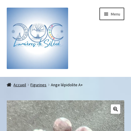
Menu
Boutique
Accueil
Figurines
Ange lépidolite A+
Bracelets sur-mesure
Galets pouce anti-stress
Pendentifs sifflet et fioles