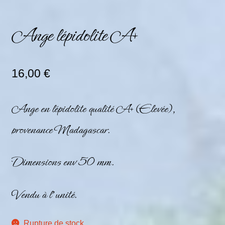
Ange lépidolite A+
16,00
€
Ange en
lépidolite
qualité A+ (Elevée),
provenance Madagascar.
Dimensions env 50 mm.
Vendu à l’unité.
Rupture de stock