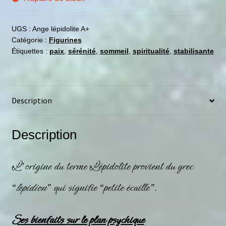
UGS :
Ange lépidolite A+
Catégorie :
Figurines
Étiquettes :
paix
,
sérénité
,
sommeil
,
spiritualité
,
stabilisante
Description
Description
L’origine du terme
Lépidolite
provient du grec
“
lepidion
” qui signifie “petite écaille”.
Ses bienfaits sur le plan psychique