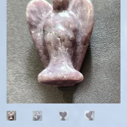
Mini géodes
Bougies lithothérapie
Packs
Carte Cadeau
Qui suis-je ?
Avis clients
Mon compte
Panier