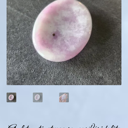
Mini géodes
Bougies lithothérapie
Packs
Carte Cadeau
Qui suis-je ?
Avis clients
Mon compte
Panier