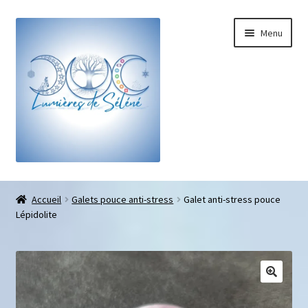
Menu
Boutique
Accueil
Galets pouce anti-stress
Galet anti-stress pouce
Lépidolite
Bracelets sur-mesure
Galets pouce anti-stress
Pendentifs sifflet et fioles