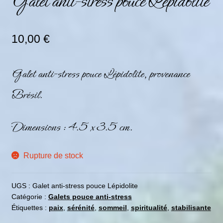
Galet anti-stress pouce Lépidolite
10,00
€
Galet anti-stress pouce Lépidolite, provenance
Brésil.
Dimensions : 4.5 x 3.5 cm.
Rupture de stock
UGS :
Galet anti-stress pouce Lépidolite
Catégorie :
Galets pouce anti-stress
Étiquettes :
paix
,
sérénité
,
sommeil
,
spiritualité
,
stabilisante