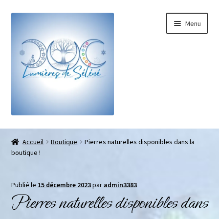
Menu
Boutique
Accueil
Boutique
Pierres naturelles disponibles dans la
boutique !
Bracelets sur-mesure
Galets pouce anti-stress
Publié le
15 décembre 2023
par
admin3383
Pierres naturelles disponibles dans
Pendentifs sifflet et fioles