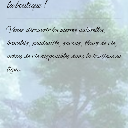
la boutique !
Mini géodes
Bougies lithothérapie
Venez découvrir les pierres naturelles,
Packs
bracelets, pendentifs, savons, fleurs de vie,
Carte Cadeau
arbres de vie disponibles dans la boutique en
ligne.
Qui suis-je ?
Avis clients
Mon compte
Panier