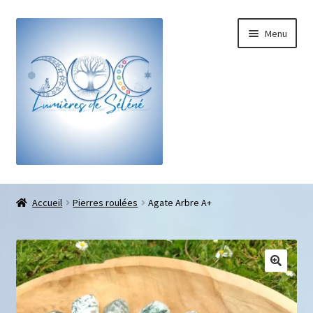
Menu
Boutique
Accueil
Pierres roulées
Agate Arbre A+
Bracelets sur-mesure
Galets pouce anti-stress
Pendentifs sifflet et fioles