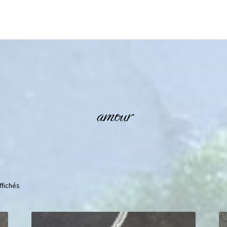
amour
ffichés