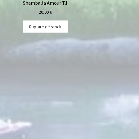
Shamballa Amour T1
20,00
€
Rupture de stock