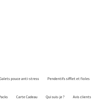
Galets pouce anti-stress
Pendentifs sifflet et fioles
Packs
Carte Cadeau
Qui suis-je ?
Avis clients