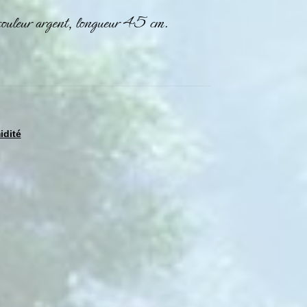
 couleur argent, longueur 45 cm.
idité