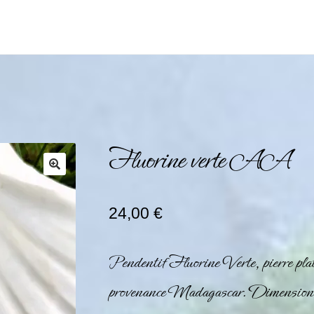
Fluorine verte AA
24,00
€
Pendentif Fluorine Verte, pierre pl
provenance Madagascar. Dimensi