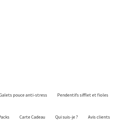
Galets pouce anti-stress
Pendentifs sifflet et fioles
Packs
Carte Cadeau
Qui suis-je ?
Avis clients