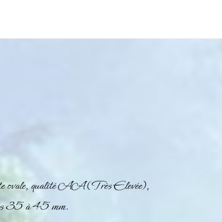
ate ovale, qualité AA (Très Elevée),
ons 35 à 45 mm.