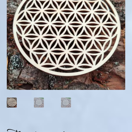
Mini géodes
Bougies lithothérapie
Packs
Carte Cadeau
Qui suis-je ?
Avis clients
Mon compte
Panier