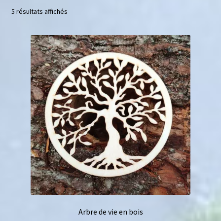
5 résultats affichés
Mini géodes
Bougies lithothérapie
Packs
Carte Cadeau
Qui suis-je ?
Avis clients
Mon compte
Panier
Arbre de vie en bois