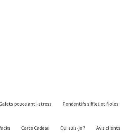
Galets pouce anti-stress
Pendentifs sifflet et fioles
Packs
Carte Cadeau
Qui suis-je ?
Avis clients