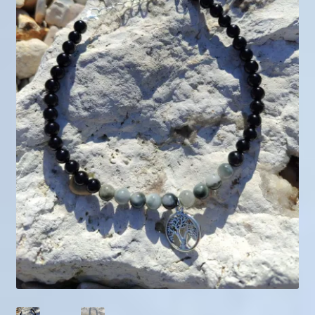
Mini géodes
Bougies lithothérapie
Packs
Carte Cadeau
Qui suis-je ?
Avis clients
Mon compte
Panier