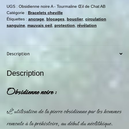
UGS :
Obsidienne noire A - Tourmaline Œil de Chat AB
Catégorie :
Bracelets cheville
Étiquettes :
ancrage
,
blocages
,
bouclier
,
circulation
sanguine
,
mauvais oeil
,
protection
,
révélation
Description
Description
Obsidienne noire :
L’utilisation de la pierre
obsidienne
par les hommes
remonte à la préhistoire, au début du néolithique.