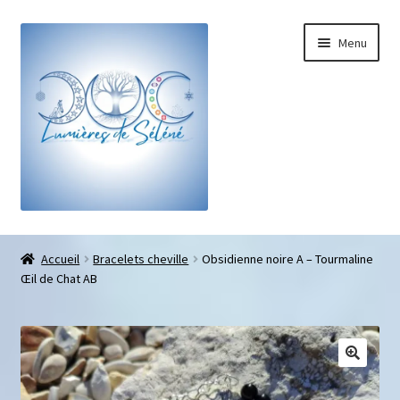
Menu
Boutique
Accueil
Bracelets cheville
Obsidienne noire A – Tourmaline
Œil de Chat AB
Bracelets sur-mesure
Galets pouce anti-stress
Pendentifs sifflet et fioles