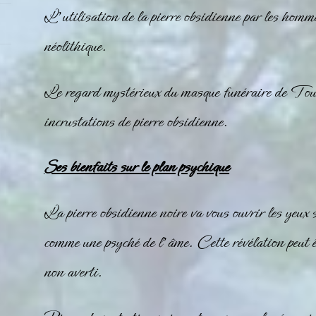
L’utilisation de la pierre
obsidienne
par les hommes
néolithique.
Le regard mystérieux du masque funéraire de To
incrustations de pierre
obsidienne
.
Ses bienfaits sur le plan psychique
La pierre obsidienne noire va vous ouvrir les yeux 
comme une psyché de l’âme. Cette révélation peut ê
non averti.