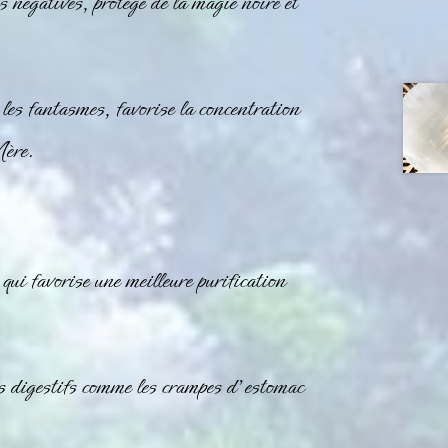
s négatives, protège de la magie noire et
 les fantasmes, favorise la concentration
Mère.
 qui favorise une meilleure purification
es digestifs comme les crampes d’estomac