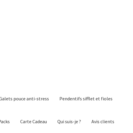
Galets pouce anti-stress
Pendentifs sifflet et fioles
Packs
Carte Cadeau
Qui suis-je ?
Avis clients