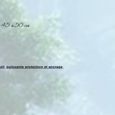
 de 45 à 50 cm.
eil
,
puissante protection et ancrage
,