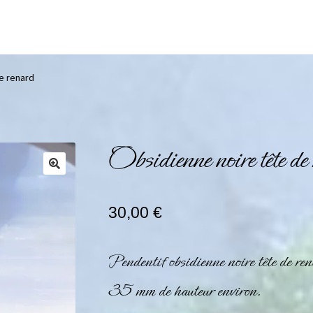
e renard
Obsidienne noire tête de
30,00
€
Pendentif obsidienne noire tête de r
35 mm de hauteur environ.