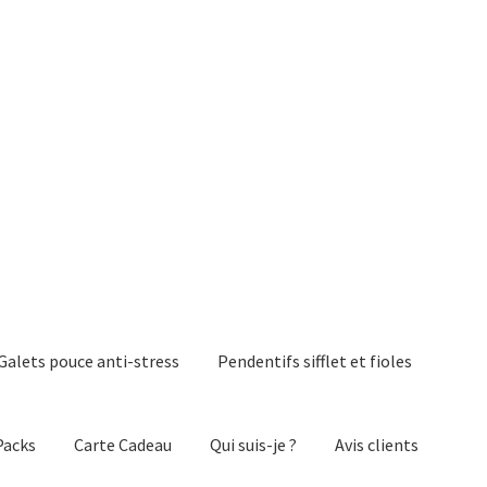
Galets pouce anti-stress
Pendentifs sifflet et fioles
Packs
Carte Cadeau
Qui suis-je ?
Avis clients