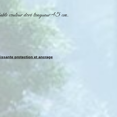
dable couleur doré longueur 45 cm.
issante protection et ancrage