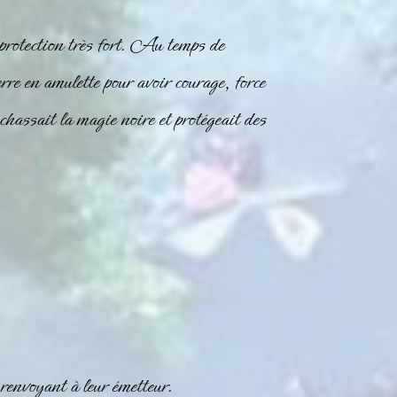
 protection très fort. Au temps de
re en amulette pour avoir courage, force
ssait la magie noire et protégeait des
 renvoyant à leur émetteur.