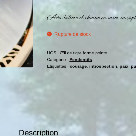
Avec bélière et chaine en acier inoxy
Rupture de stock
UGS :
Œil de tigre forme pointe
Catégorie :
Pendentifs
Étiquettes :
courage
,
introspection
,
paix
,
pu
Description