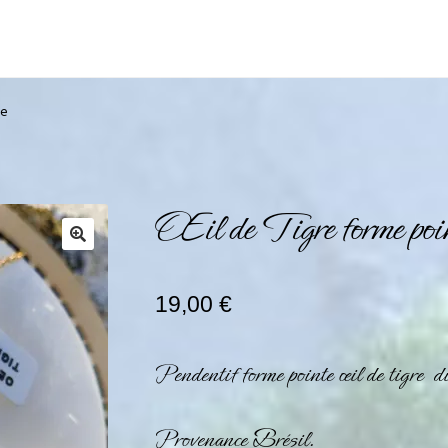
te
Œil de Tigre forme poi
19,00
€
Pendentif forme pointe œil de tigre 
Provenance Brésil.