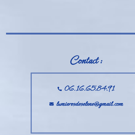
Contact :
06.16.65.84.91
lumieresdeselene@gmail.com