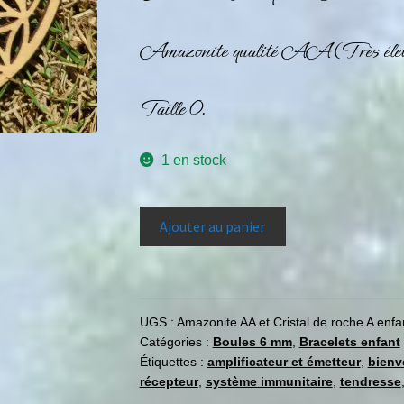
Amazonite qualité AA (Très élev
Taille 0.
1 en stock
Ajouter au panier
UGS :
Amazonite AA et Cristal de roche A enfa
Catégories :
Boules 6 mm
,
Bracelets enfant
Étiquettes :
amplificateur et émetteur
,
bienv
récepteur
,
système immunitaire
,
tendresse