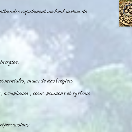
’atteindre rapidement un haut niveau de
énergies.
 et mentales, maux de dos (région
s, acouphènes , cœur, poumons et système
 répercussions.