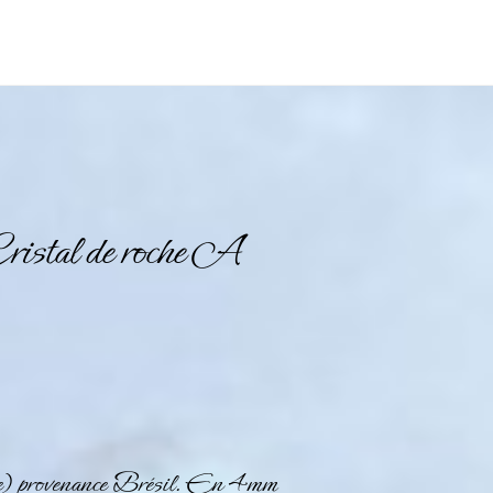
stal de roche A
e) provenance Brésil. En 4mm