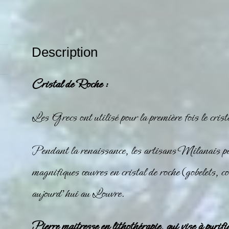
Description
Cristal de Roche :
Les Grecs ont utilisé pour la première fois le
crist
Pendant la renaissance, les artisans Milanais perf
magnifiques œuvres en
cristal de roche
(gobelets, co
aujourd’hui au Louvre.
Pierre maitresse en lithothérapie, qui vise à purifie