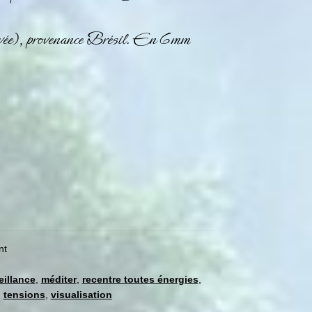
ée), provenance Brésil. En 6mm
nt
eillance
,
méditer
,
recentre toutes énergies
,
,
tensions
,
visualisation