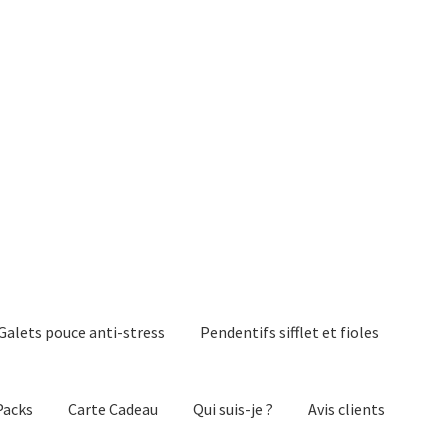
Galets pouce anti-stress
Pendentifs sifflet et fioles
Packs
Carte Cadeau
Qui suis-je ?
Avis clients