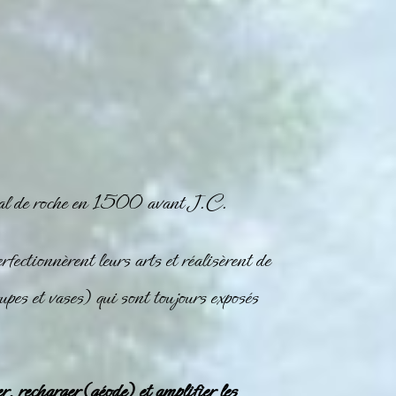
al de roche
en 1500 avant J.C.
ectionnèrent leurs arts et réalisèrent de
upes et vases) qui sont toujours exposés
r, recharger (géode) et amplifier les