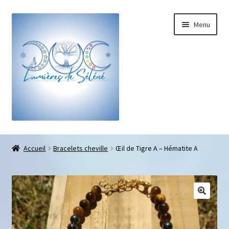
Menu
Boutique
Accueil
Bracelets cheville
Œil de Tigre A – Hématite A
Bracelets sur-mesure
Galets pouce anti-stress
Pendentifs sifflet et fioles