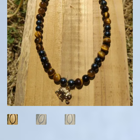
Mini géodes
Bougies lithothérapie
Packs
Carte Cadeau
Qui suis-je ?
Avis clients
Mon compte
Panier