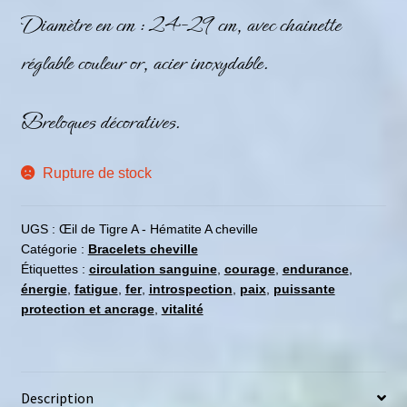
Diamètre en cm : 24-29 cm, avec chainette
réglable couleur or, acier inoxydable.
Breloques décoratives.
Rupture de stock
UGS :
Œil de Tigre A - Hématite A cheville
Catégorie :
Bracelets cheville
Étiquettes :
circulation sanguine
,
courage
,
endurance
,
énergie
,
fatigue
,
fer
,
introspection
,
paix
,
puissante
protection et ancrage
,
vitalité
Description