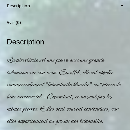
Description
Avis (0)
Description
La péristérite est une pierre avec une grande
polémique sur son nom. En effet, elle est appelée
commercialement “
labradorite
blanche” ou “
pierre de
lune
arc-en-ciel”. Cependant, ce ne sont pas les
mêmes pierres. Elles sont souvent confondues, car
elles appartiennent au groupe des feldspaths.