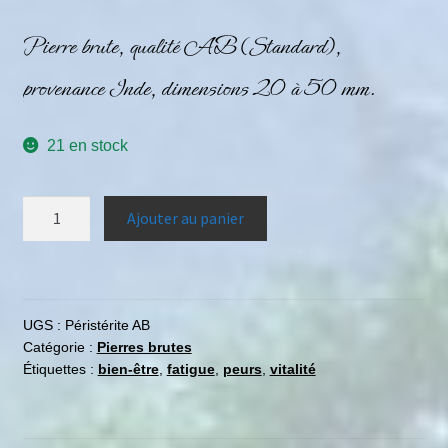
Pierre brute, qualité AB (Standard),
provenance Inde, dimensions 20 à 50 mm.
21 en stock
Ajouter au panier
UGS :
Péristérite AB
Catégorie :
Pierres brutes
Étiquettes :
bien-être
,
fatigue
,
peurs
,
vitalité