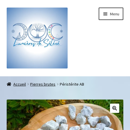
Menu
Boutique
Accueil
Pierres brutes
Péristérite AB
Bracelets sur-mesure
Galets pouce anti-stress
Pendentifs sifflet et fioles