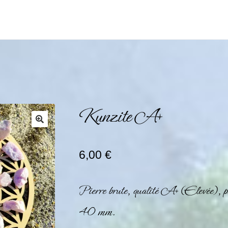
Kunzite A+
6,00
€
Pierre brute, qualité A+ (Elevée), 
40 mm.