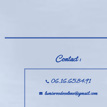
Contact :
06.16.65.84.91
lumieresdeselene@gmail.com