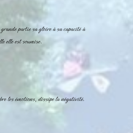
rande partie sa gloire à sa capacité à
le elle est soumise.
re les émotions, dissipe la négativité.