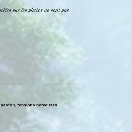
les sur les photos ne sont pas
,
pardon
,
tensions nerveuses