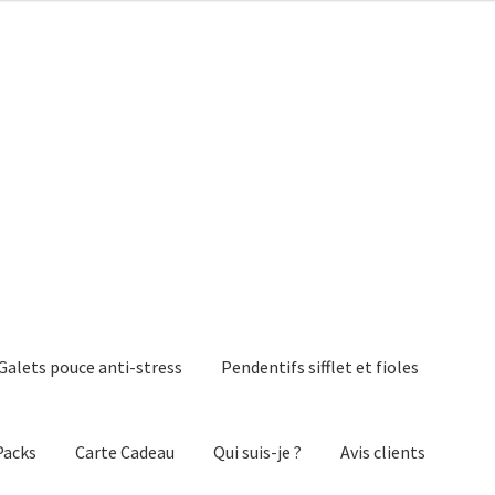
Galets pouce anti-stress
Pendentifs sifflet et fioles
Packs
Carte Cadeau
Qui suis-je ?
Avis clients