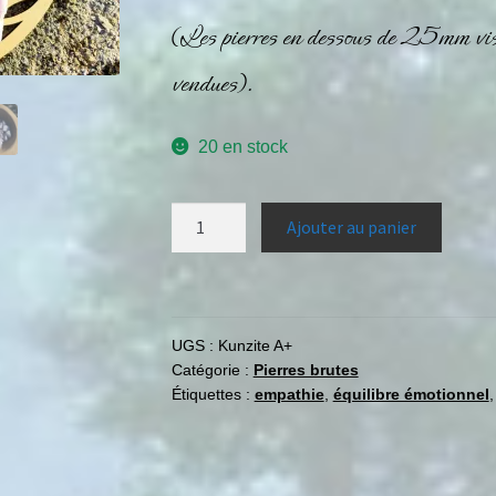
(Les pierres en dessous de 25mm visib
vendues).
20 en stock
Ajouter au panier
UGS :
Kunzite A+
Catégorie :
Pierres brutes
Étiquettes :
empathie
,
équilibre émotionnel