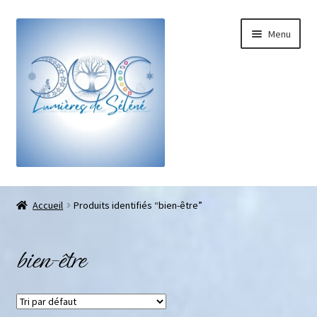
Menu
Boutique
Accueil
Produits identifiés “bien-être”
Bracelets sur-mesure
bien-être
Galets pouce anti-stress
Pendentifs sifflet et fioles