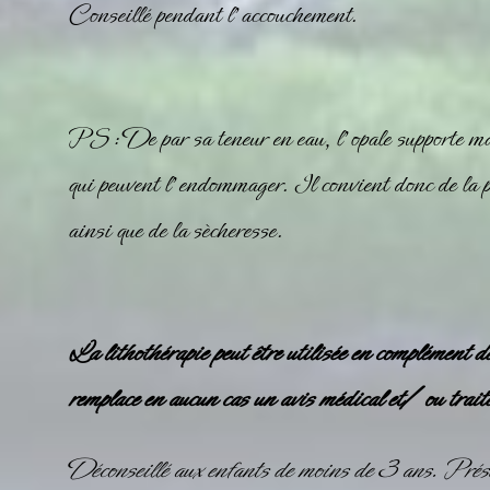
Conseillé pendant l’accouchement.
PS : De par sa teneur en eau, l’opale supporte ma
qui peuvent l’endommager. Il convient donc de la pr
ainsi que de la sècheresse.
La lithothérapie peut être utilisée en complément d
remplace en aucun cas un avis médical et/ ou trait
Déconseillé aux enfants de moins de 3 ans. Prése