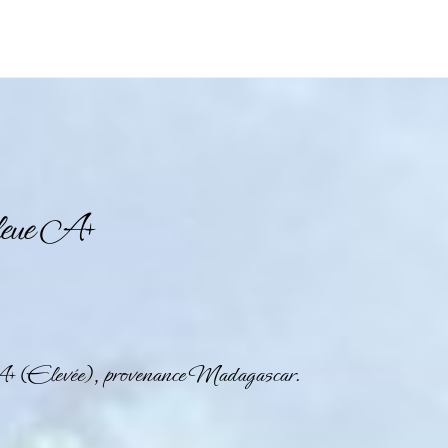
leue A+
+ (Elevée), provenance Madagascar.