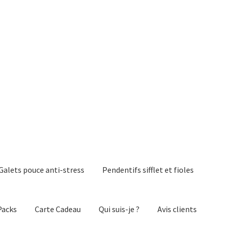
Galets pouce anti-stress
Pendentifs sifflet et fioles
Packs
Carte Cadeau
Qui suis-je ?
Avis clients