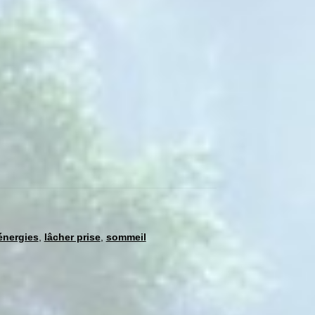
 énergies
,
lâcher prise
,
sommeil