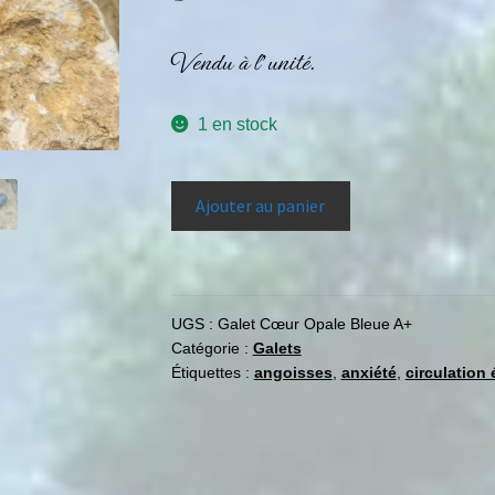
Vendu à l’unité.
1 en stock
Ajouter au panier
UGS :
Galet Cœur Opale Bleue A+
Catégorie :
Galets
Étiquettes :
angoisses
,
anxiété
,
circulation