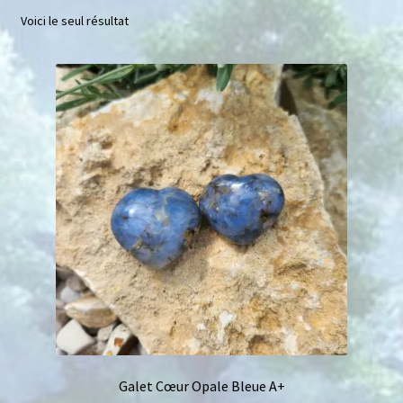
Voici le seul résultat
Mini géodes
Bougies lithothérapie
Packs
Carte Cadeau
Qui suis-je ?
Avis clients
Mon compte
Panier
Galet Cœur Opale Bleue A+