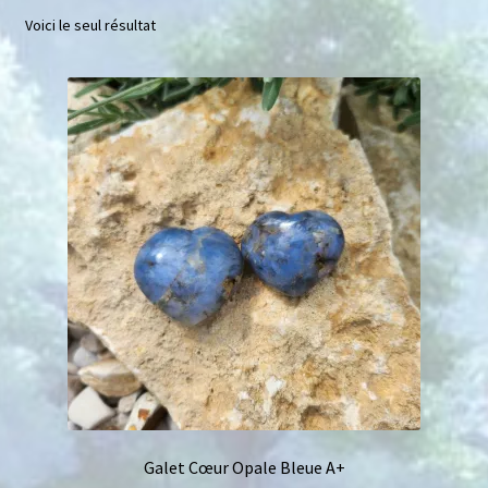
Voici le seul résultat
Mini géodes
Bougies lithothérapie
Packs
Carte Cadeau
Qui suis-je ?
Avis clients
Mon compte
Panier
Galet Cœur Opale Bleue A+