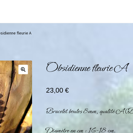
sidienne fleurie A
Obsidienne fleurie A
23,00
€
Bracelet boules 8mm, qualité A (B
Diamètre en cm : 16-18 cm.