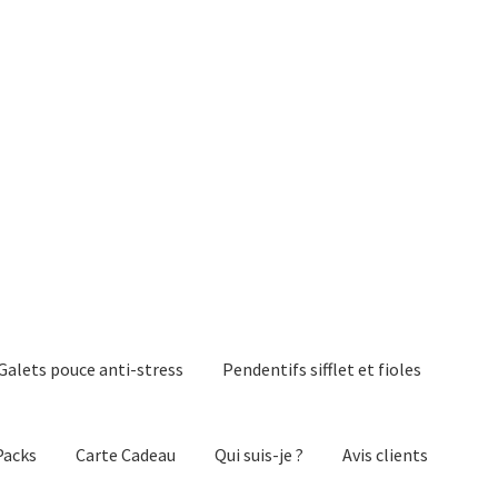
Galets pouce anti-stress
Pendentifs sifflet et fioles
Packs
Carte Cadeau
Qui suis-je ?
Avis clients