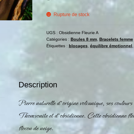
Rupture de stock
UGS :
Obsidienne Fleurie A
Catégories :
Boules 8 mm
,
Bracelets femme
Étiquettes :
blocages
,
équilibre émotionnel
Description
Pierre naturelle d’origine
volcanique
, ses couleur
Thomsonite et d’
obsidienne
. Cette obsidienne fle
flocon de neige.