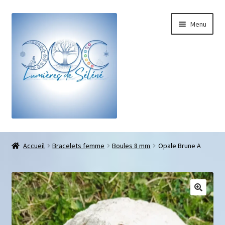
Menu
Boutique
Accueil
Bracelets femme
Boules 8 mm
Opale Brune A
Bracelets sur-mesure
Galets pouce anti-stress
Pendentifs sifflet et fioles