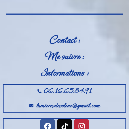
Contact :
Me suivre :
Informations :
06.16.65.84.91
lumieresdeselene@gmail.com