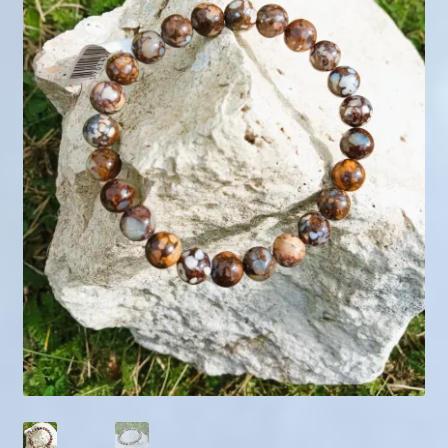
Mini géodes
Bougies lithothérapie
Packs
Carte Cadeau
Qui suis-je ?
Avis clients
Mon compte
Panier