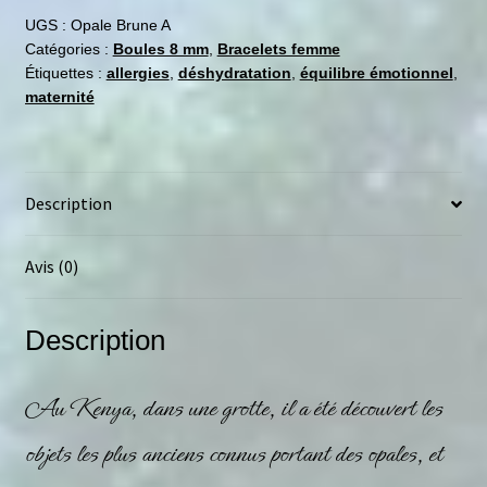
UGS :
Opale Brune A
Catégories :
Boules 8 mm
,
Bracelets femme
Étiquettes :
allergies
,
déshydratation
,
équilibre émotionnel
,
maternité
Description
Avis (0)
Description
Au Kenya, dans une grotte, il a été découvert les
objets les plus anciens connus portant des
opales
, et